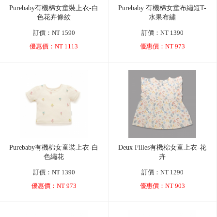
Purebaby有機棉女童裝上衣-白
Purebaby 有機棉女童布繡短T-
色花卉條紋
水果布繡
訂價：NT 1590
訂價：NT 1390
優惠價：NT 1113
優惠價：NT 973
Purebaby有機棉女童裝上衣-白
Deux Filles有機棉女童上衣-花
色繡花
卉
訂價：NT 1390
訂價：NT 1290
優惠價：NT 973
優惠價：NT 903