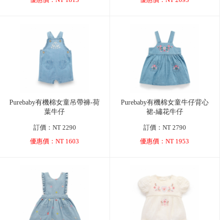
優惠價：NT 1813
優惠價：NT 2093
Purebaby有機棉女童吊帶褲-荷
Purebaby有機棉女童牛仔背心
葉牛仔
裙-繡花牛仔
訂價：NT 2290
訂價：NT 2790
優惠價：NT 1603
優惠價：NT 1953