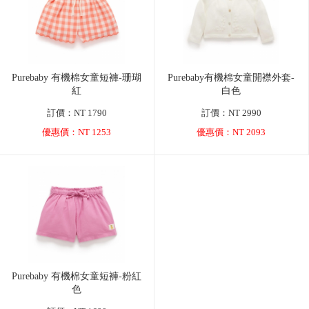
Purebaby 有機棉女童短褲-珊瑚
Purebaby有機棉女童開襟外套-
紅
白色
訂價：NT 1790
訂價：NT 2990
優惠價：NT 1253
優惠價：NT 2093
Purebaby 有機棉女童短褲-粉紅
色