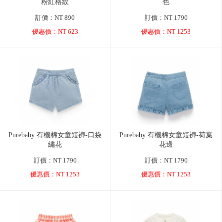
粉紅格紋
色
訂價：NT 890
訂價：NT 1790
優惠價：NT 623
優惠價：NT 1253
Purebaby 有機棉女童短褲-口袋
Purebaby 有機棉女童短褲-荷葉
繡花
花邊
訂價：NT 1790
訂價：NT 1790
優惠價：NT 1253
優惠價：NT 1253