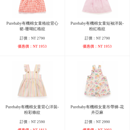
Purebaby有機棉女童格紋背心
Purebaby有機棉女童短袖洋裝-
裙-珊瑚紅格紋
粉紅格紋
訂價：NT 2790
訂價：NT 2790
優惠價：NT 1953
優惠價：NT 1953
Purebaby有機棉女童背心洋裝-
Purebaby有機棉女童吊帶褲-花
粉彩條紋
卉亞麻
訂價：NT 2590
訂價：NT 2990