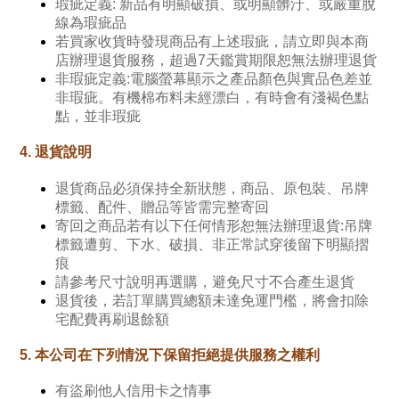
品牌故事
瑕疵定義:
新品有明顯破損、或明顯髒汙、或嚴重脫
線為瑕疵品
客服專區
若買家收貨時發現商品有上述瑕疵，請立即與本商
店辦理退貨服務，超過7天鑑賞期限恕無法辦理退貨
非瑕疵定義:電腦螢幕顯示之產品顏色與實品色差並
非瑕疵。有機棉布料未經漂白，有時會有淺褐色點
點，並非瑕疵
4. 退貨說明
退貨商品必須保持全新狀態，商品、原包裝、吊牌
標籤、配件、贈品等皆需完整寄回
寄回之商品若有以下任何情形恕無法辦理退貨:吊牌
標籤遭剪、下水、破損、非正常試穿後留下明顯摺
痕
請參考尺寸說明再選購，避免尺寸不合產生退貨
退貨後，若訂單購買總額未達免運門檻，將會扣除
宅配費再刷退餘額
5. 本公司在下列情況下保留拒絕提供服務之權利
有盜刷他人信用卡之情事