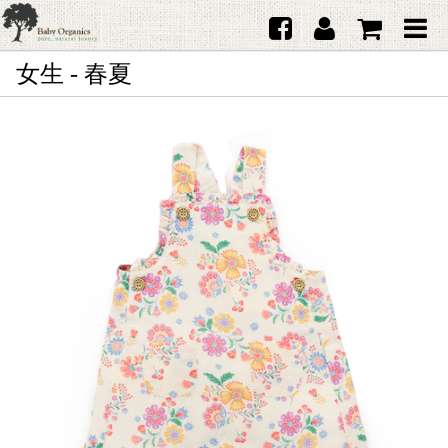
女生 - 春夏
首頁
澳洲Purebaby有機棉
日本品牌育兒配件
韓國Merebe寶寶配件
嬰兒
女生
男生
禮品
服務據點