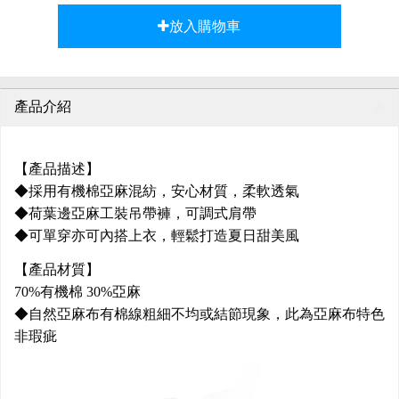
放入購物車
產品介紹
【產品描述】
◆採用有機棉亞麻混紡，安心材質，柔軟透氣
◆荷葉邊亞麻工裝吊帶褲，可調式肩帶
◆可單穿亦可內搭上衣，輕鬆打造夏日甜美風
【產品材質】
70%有機棉 30%亞麻
◆自然亞麻布有棉線粗細不均或結節現象，此為亞麻布特色
非瑕疵