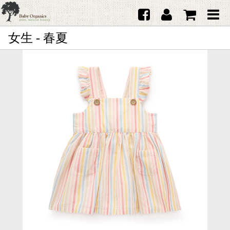
女生 - 春夏
首頁
澳洲Purebaby有機棉
日本品牌育兒配件
韓國Merebe寶寶配件
嬰兒
女生
男生
禮品
服務據點