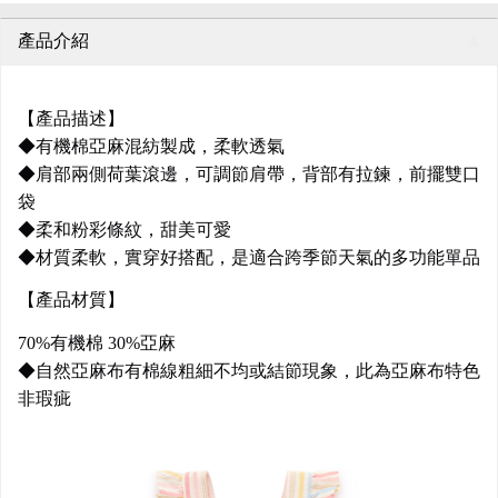
產品介紹
【產品描述】
◆有機棉亞麻混紡製成，柔軟透氣
◆肩部兩側荷葉滾邊，可調節肩帶，背部有拉鍊，前擺雙口
袋
◆柔和粉彩條紋，甜美可愛
◆材質柔軟，實穿好搭配，是適合跨季節天氣的多功能單品
【產品材質】
70%有機棉 30%亞麻
◆自然亞麻布有棉線粗細不均或結節現象，此為亞麻布特色
非瑕疵