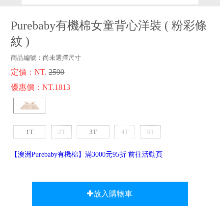
品牌故事
客服專區
Purebaby有機棉女童背心洋裝
(
粉彩條
紋
)
商品編號：
尚未選擇尺寸
定價：NT.
2590
優惠價：NT.1813
1T
2T
3T
4T
5T
【澳洲Purebaby有機棉】滿3000元95折 前往活動頁
放入購物車