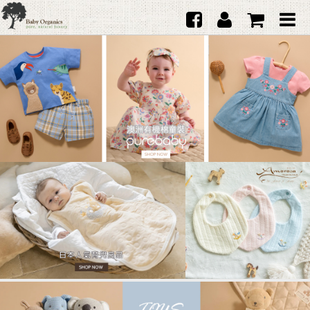
首頁
澳洲Purebaby有機棉
日本品牌育兒配件
韓國Merebe寶寶配件
嬰兒
女生
男生
禮品
服務據點