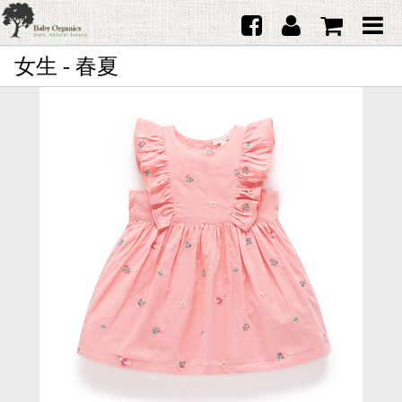
女生 - 春夏
首頁
澳洲Purebaby有機棉
日本品牌育兒配件
韓國Merebe寶寶配件
嬰兒
女生
男生
禮品
服務據點