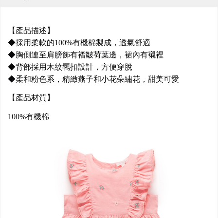
【產品描述】
◆採用柔軟的100%有機棉製成，透氣舒適
◆胸側連至肩膀飾有褶皺荷葉邊，裙內有襯裡
◆背部採用木紋羈扣設計，方便穿脫
◆柔和粉色系，精緻燕子和小花朵繡花，甜美可愛
【產品材質】
100%有機棉