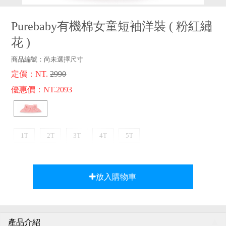
品牌故事
客服專區
Purebaby有機棉女童短袖洋裝
(
粉紅繡
花
)
商品編號：
尚未選擇尺寸
定價：NT.
2990
優惠價：NT.2093
1T
2T
3T
4T
5T
放入購物車
產品介紹