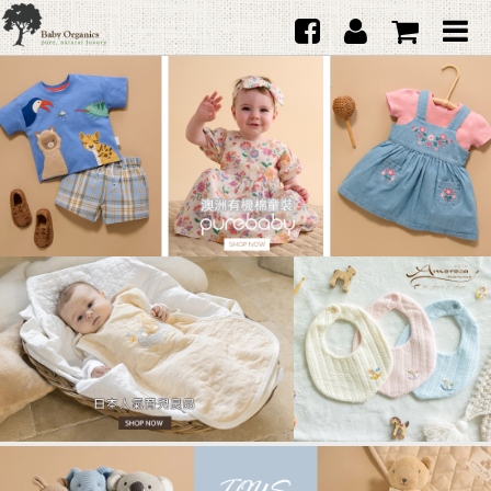
首頁
澳洲Purebaby有機棉
日本品牌育兒配件
韓國Merebe寶寶配件
嬰兒
女生
男生
禮品
服務據點