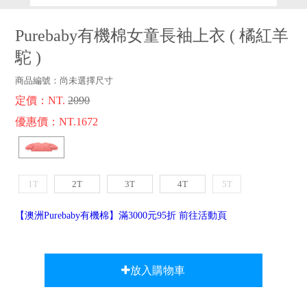
品牌故事
客服專區
Purebaby有機棉女童長袖上衣
(
橘紅羊
駝
)
商品編號：
尚未選擇尺寸
定價：NT.
2090
優惠價：NT.1672
1T
2T
3T
4T
5T
【澳洲Purebaby有機棉】滿3000元95折 前往活動頁
放入購物車