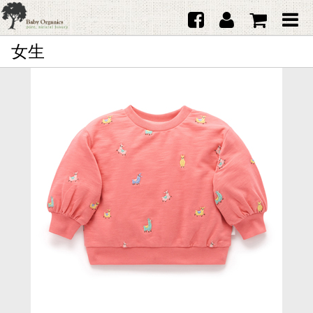
女生
首頁
澳洲Purebaby有機棉
日本品牌育兒配件
韓國Merebe寶寶配件
嬰兒
女生
男生
禮品
服務據點