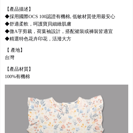
【產品描述】
◆採用國際OCS 100認證有機棉, 低敏材質使用最安心
◆舒適柔軟，呵護寶貝細緻肌膚
◆微A字剪裁，荷葉袖設計，搭配裙裝或褲裝皆適宜
◆精選特色花卉印花，活潑大方
【 產地】
台灣
【產品材質】
100%有機棉