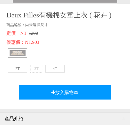
品牌故事
客服專區
Deux Filles有機棉女童上衣
(
花卉
)
商品編號：
尚未選擇尺寸
定價：NT.
1290
優惠價：NT.903
2T
3T
4T
放入購物車
產品介紹