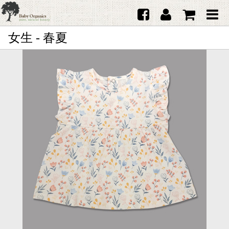
女生 - 春夏
首頁
澳洲Purebaby有機棉
日本品牌育兒配件
韓國Merebe寶寶配件
嬰兒
女生
男生
禮品
服務據點