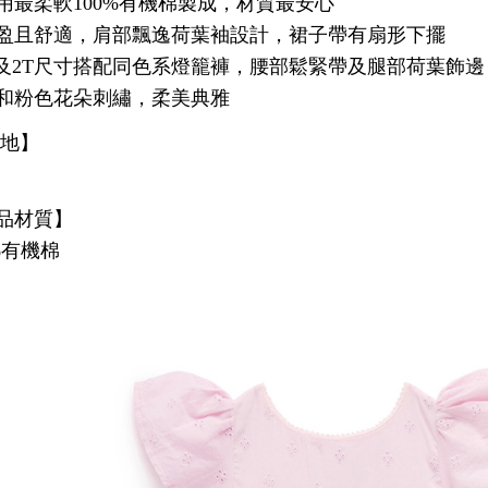
用最柔軟100%有機棉製成，材質最安心
盈且舒適，肩部飄逸荷葉袖設計，裙子帶有扇形下擺
T及2T尺寸搭配同色系燈籠褲，腰部鬆緊帶及腿部荷葉飾邊
和粉色花朵刺繡，柔美典雅
產地】
品材質】
0%有機棉