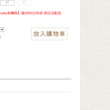
3T
4T
ebaby有機棉】滿3000元95折 前往活動頁
表