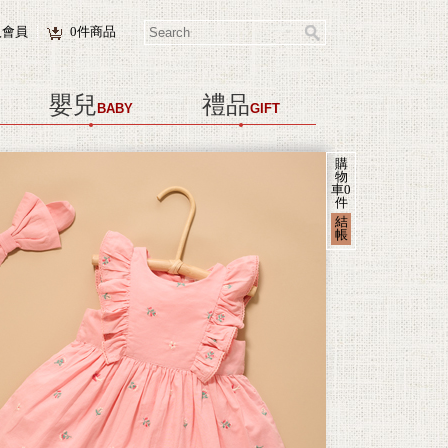
入會員
0
件商品
嬰兒
禮品
BABY
GIFT
購
物
車
0
件
結
帳