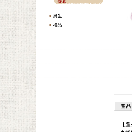
春夏
男生
禮品
產品
【產