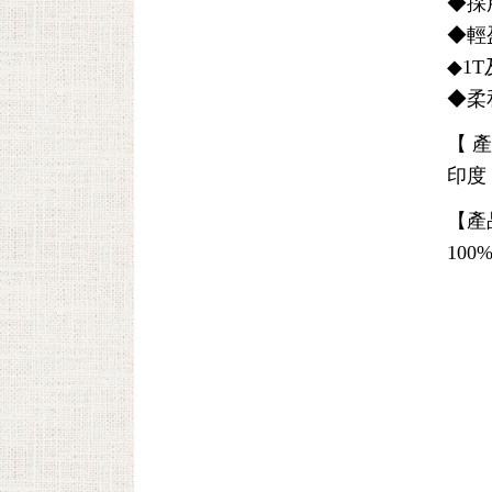
◆採
◆輕
◆1
◆柔
【 
印度
【產
10