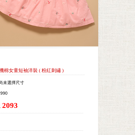
by有機棉女童短袖洋裝
(
粉紅刺繡
)
尚未選擇尺寸
990
2093
.