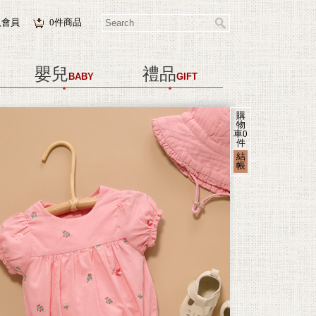
入會員
0
件商品
嬰兒
禮品
BABY
GIFT
購
物
車
0
件
結
帳