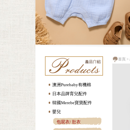
首頁
>
澳洲Purebaby有機棉
日本品牌育兒配件
韓國Merebe寶寶配件
嬰兒
包屁衣/ 肚衣