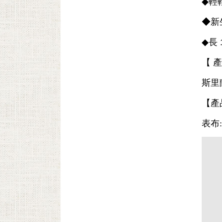
◆
輕
◆新
◆
長 
【 
斯里
【產
表布