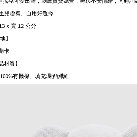
輕搖晃可發出聲，刺激寶寶聽覺，
轉移不安情緒，同時訓
生兒贈禮、自用好選擇
13 x 寬 12 公分
產地】
蘭卡
品材質】
:100%有機棉、填充:聚酯纖維