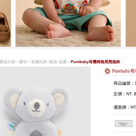
產品介紹
>
嬰兒
>
安撫玩具/ 枕頭/ 肚圍
>
Purebaby有機棉無尾熊搖鈴
Pureba
商品編號：
定價：NT. 8
優惠價：NT