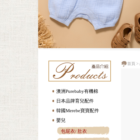
首頁
>
澳洲Purebaby有機棉
日本品牌育兒配件
韓國Merebe寶寶配件
嬰兒
包屁衣/ 肚衣