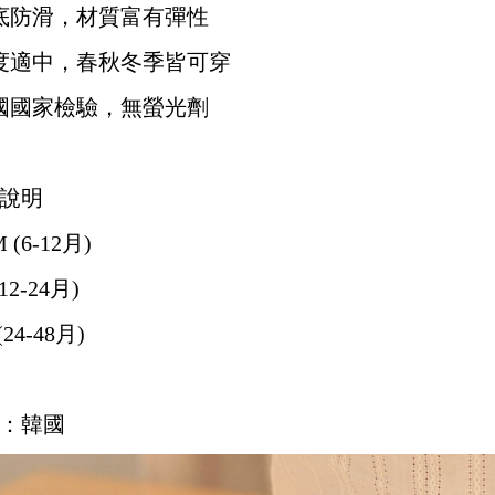
底防滑，材質富有彈性
度適中，春秋冬季皆可穿
國國家檢驗，無螢光劑
說明
M (6-12月)
(12-24月)
(24-48月)
：韓國