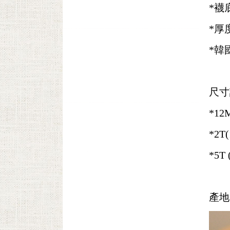
*襪
*厚
*韓
尺寸
*12
*2T
*5T 
產地