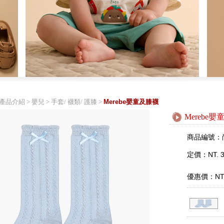
產品介紹
>
嬰兒
>
手套/ 襪類/ 護膝
>
Merebe嬰童及膝襪
Merebe
商品編號：
定價：NT. 3
優惠價：NT