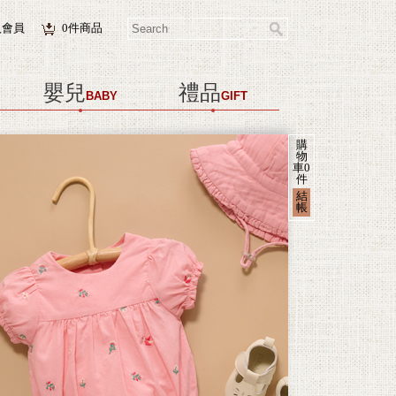
入會員
0
件商品
嬰兒
禮品
BABY
GIFT
購
物
車
0
件
結
帳