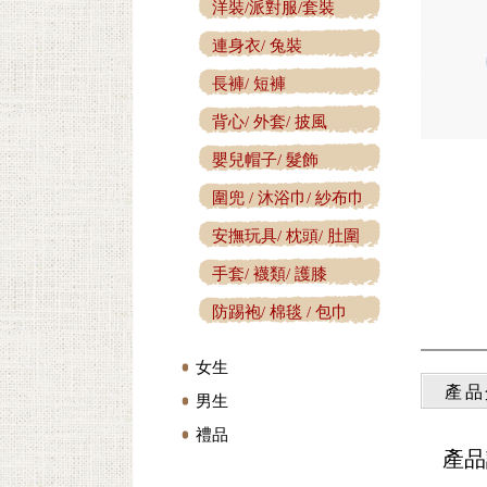
洋裝/派對服/套裝
連身衣/ 兔裝
長褲/ 短褲
背心/ 外套/ 披風
嬰兒帽子/ 髮飾
圍兜 / 沐浴巾/ 紗布巾
安撫玩具/ 枕頭/ 肚圍
手套/ 襪類/ 護膝
防踢袍/ 棉毯 / 包巾
女生
產品
男生
禮品
產品