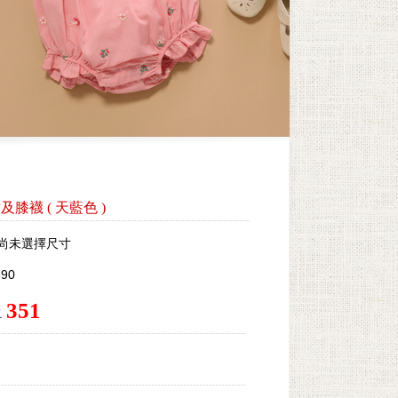
嬰童及膝襪
(
天藍色
)
尚未選擇尺寸
90
351
.