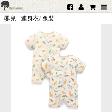
嬰兒 - 連身衣/ 兔裝
首頁
澳洲Purebaby有機棉
日本品牌育兒配件
韓國Merebe寶寶配件
嬰兒
女生
男生
禮品
服務據點