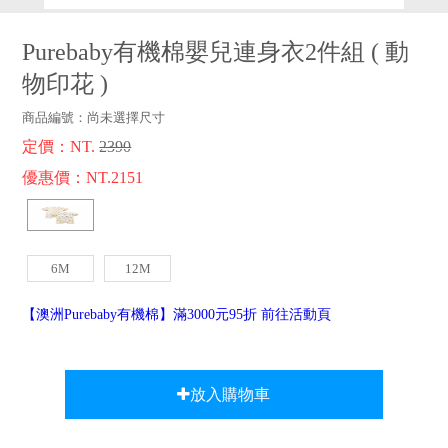
品牌故事
客服專區
Purebaby有機棉嬰兒連身衣2件組
(
動
物印花
)
商品編號：
尚未選擇尺寸
定價：NT.
2390
優惠價：NT.2151
6M
12M
【澳洲Purebaby有機棉】滿3000元95折 前往活動頁
放入購物車