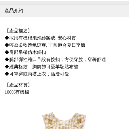
產品介紹
【產品描述】
◆採用有機棉泡泡紗製成, 安心材質
◆輕盈柔軟透氣涼爽, 非常適合夏日季節
◆肩部吊帶仿木鈕扣
◆腿部彈性縮口且設有按扣，方便穿脫，穿著舒適
◆經典格紋，胸前飾可愛羊駝貼布繡
◆可單穿或內搭上衣，活潑可愛
【產品材質】
100%有機棉