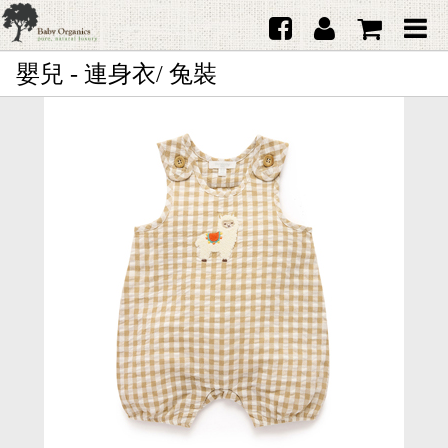
嬰兒 - 連身衣/ 兔裝
首頁
澳洲Purebaby有機棉
日本品牌育兒配件
韓國Merebe寶寶配件
嬰兒
女生
男生
禮品
服務據點