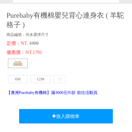
品牌故事
客服專區
Purebaby有機棉嬰兒背心連身衣
(
羊駝
格子
)
商品編號：
尚未選擇尺寸
定價：NT.
1990
優惠價：NT.1791
6M
12M
1T
【澳洲Purebaby有機棉】滿3000元95折 前往活動頁
放入購物車