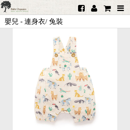
嬰兒 - 連身衣/ 兔裝
首頁
澳洲Purebaby有機棉
日本品牌育兒配件
韓國Merebe寶寶配件
嬰兒
女生
男生
禮品
服務據點