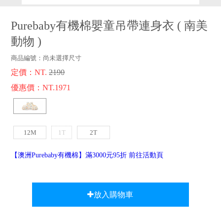
品牌故事
客服專區
Purebaby有機棉嬰童吊帶連身衣
(
南美
動物
)
商品編號：
尚未選擇尺寸
定價：NT.
2190
優惠價：NT.1971
12M
1T
2T
【澳洲Purebaby有機棉】滿3000元95折 前往活動頁
放入購物車