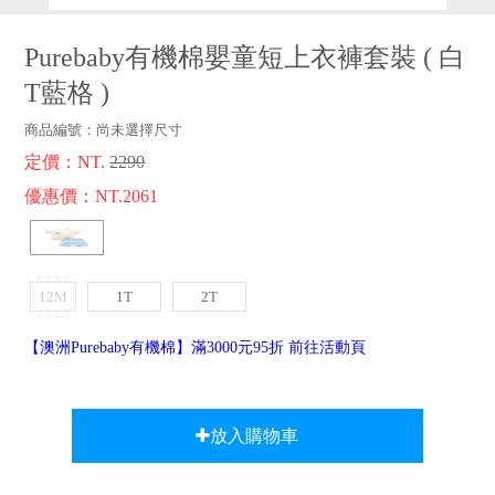
品牌故事
客服專區
Purebaby有機棉嬰童短上衣褲套裝
(
白
T藍格
)
商品編號：
尚未選擇尺寸
定價：NT.
2290
優惠價：NT.2061
12M
1T
2T
【澳洲Purebaby有機棉】滿3000元95折 前往活動頁
放入購物車