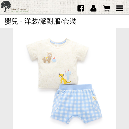
嬰兒 - 洋裝/派對服/套裝
首頁
澳洲Purebaby有機棉
日本品牌育兒配件
韓國Merebe寶寶配件
嬰兒
女生
男生
禮品
服務據點