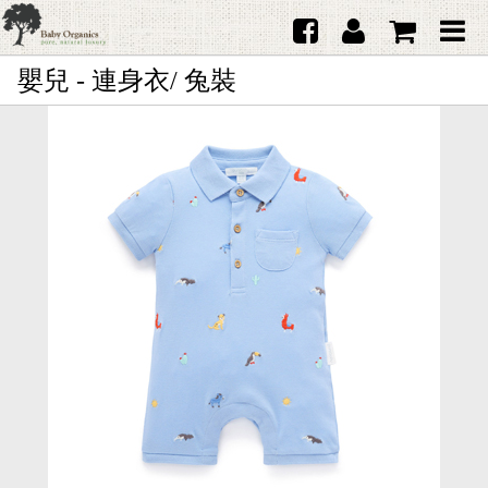
嬰兒 - 連身衣/ 兔裝
首頁
澳洲Purebaby有機棉
日本品牌育兒配件
韓國Merebe寶寶配件
嬰兒
女生
男生
禮品
服務據點