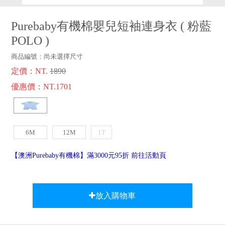
品牌故事
客服專區
Purebaby有機棉嬰兒短袖連身衣
(
粉藍
POLO
)
商品編號：
尚未選擇尺寸
定價：NT.
1890
優惠價：NT.1701
6M
12M
1T
【澳洲Purebaby有機棉】滿3000元95折 前往活動頁
放入購物車