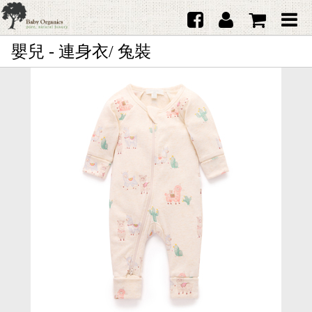
嬰兒 - 連身衣/ 兔裝
首頁
澳洲Purebaby有機棉
日本品牌育兒配件
韓國Merebe寶寶配件
嬰兒
女生
男生
禮品
服務據點