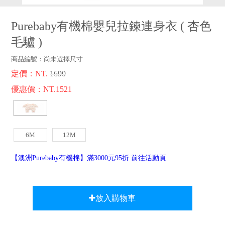
品牌故事
客服專區
Purebaby有機棉嬰兒拉鍊連身衣
(
杏色
毛驢
)
商品編號：
尚未選擇尺寸
定價：NT.
1690
優惠價：NT.1521
6M
12M
【澳洲Purebaby有機棉】滿3000元95折 前往活動頁
放入購物車