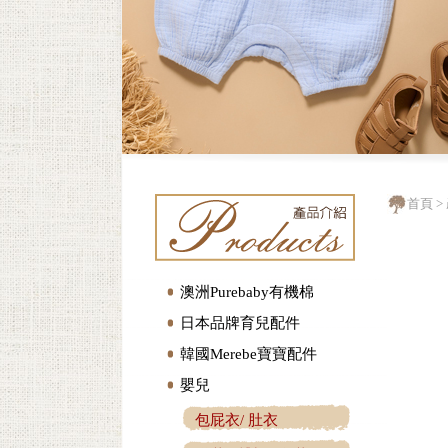
首頁
>
澳洲Purebaby有機棉
日本品牌育兒配件
韓國Merebe寶寶配件
嬰兒
包屁衣/ 肚衣