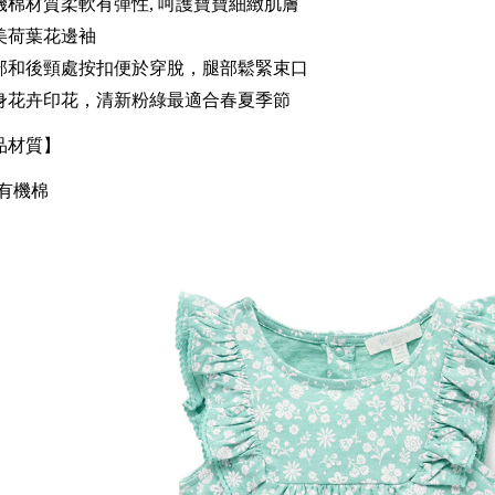
機棉材質柔軟有彈性, 呵護寶寶細緻肌膚
美荷葉花邊袖
部和後頸處按扣便於穿脫，腿部鬆緊束口
身花卉印花，清新粉綠最適合春夏季節
品材質】
%有機棉