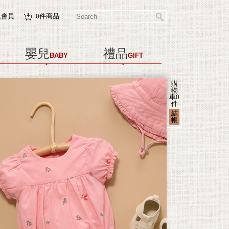
入會員
0
件商品
嬰兒
禮品
BABY
GIFT
購
物
車
0
件
結
帳