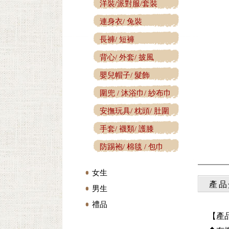
洋裝/派對服/套裝
連身衣/ 兔裝
長褲/ 短褲
背心/ 外套/ 披風
嬰兒帽子/ 髮飾
圍兜 / 沐浴巾/ 紗布巾
安撫玩具/ 枕頭/ 肚圍
手套/ 襪類/ 護膝
防踢袍/ 棉毯 / 包巾
女生
產品
男生
禮品
【產