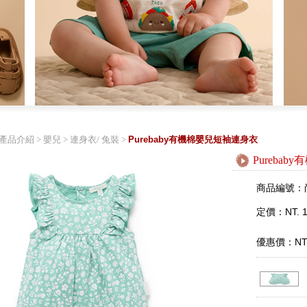
產品介紹
>
嬰兒
>
連身衣/ 兔裝
>
Purebaby有機棉嬰兒短袖連身衣
Pureba
商品編號：
定價：NT. 1
優惠價：NT