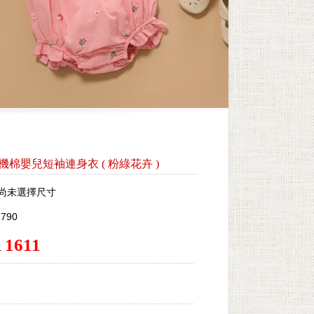
by有機棉嬰兒短袖連身衣
(
粉綠花卉
)
尚未選擇尺寸
790
1611
.