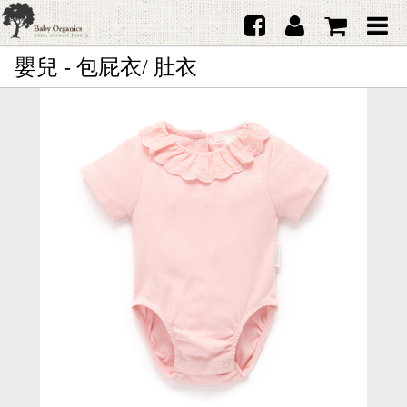
嬰兒 - 包屁衣/ 肚衣
首頁
澳洲Purebaby有機棉
日本品牌育兒配件
韓國Merebe寶寶配件
嬰兒
女生
男生
禮品
服務據點