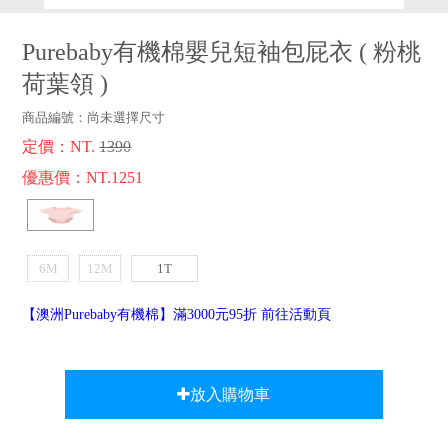
品牌故事
客服專區
Purebaby有機棉嬰兒短袖包屁衣
(
粉桃
荷葉領
)
商品編號：
尚未選擇尺寸
定價：NT.
1390
優惠價：NT.1251
6M
12M
1T
【澳洲Purebaby有機棉】滿3000元95折 前往活動頁
放入購物車