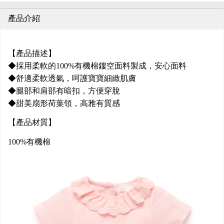
產品介紹
【產品描述】
◆採用柔軟的100%有機棉鏤空面料製成，安心面料
◆舒適柔軟透氣，呵護寶寶細緻肌膚
◆腿部和肩部有暗扣，方便穿脫
◆甜美扇形荷葉領，高雅有質感
【產品材質】
100%有機棉