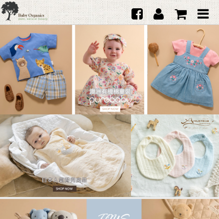
首頁
澳洲Purebaby有機棉
日本品牌育兒配件
韓國Merebe寶寶配件
嬰兒
女生
男生
禮品
服務據點