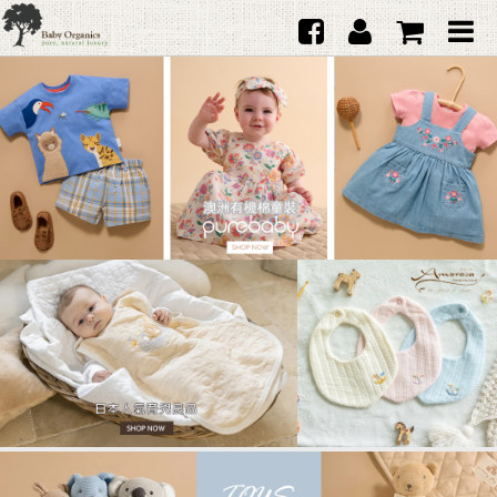
首頁
澳洲Purebaby有機棉
日本品牌育兒配件
韓國Merebe寶寶配件
嬰兒
女生
男生
禮品
服務據點