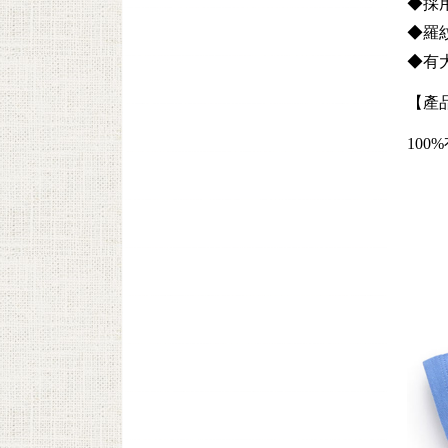
◆採
◆羅
◆有
【產
100