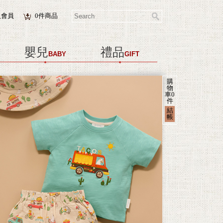
入會員
0
件商品
嬰兒
禮品
BABY
GIFT
購
物
車
0
件
結
帳