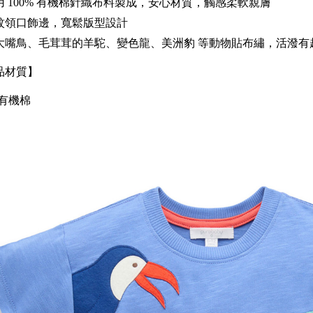
用 100% 有機棉針織布料製成，安心材質，觸感柔軟親膚
紋領口飾邊，寬鬆版型設計
大嘴鳥、毛茸茸的羊駝、變色龍、美洲豹 等動物貼布繡，活潑有
品材質】
%有機棉