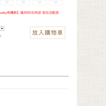
2T
3T
4T
5T
ebaby有機棉】滿3000元95折 前往活動頁
表