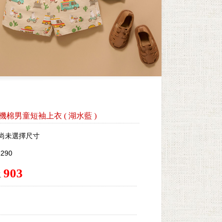
by有機棉男童短袖上衣
(
湖水藍
)
尚未選擇尺寸
290
903
.