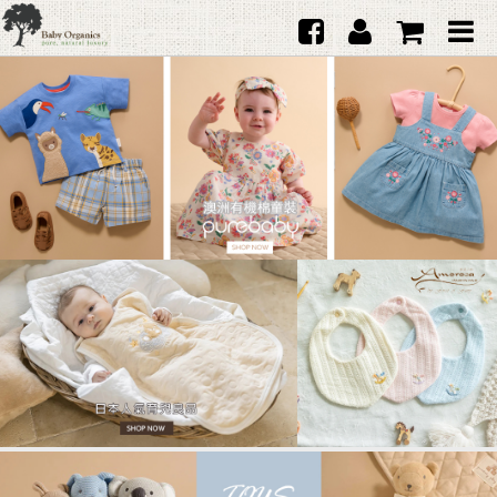
首頁
澳洲Purebaby有機棉
日本品牌育兒配件
韓國Merebe寶寶配件
嬰兒
女生
男生
禮品
服務據點