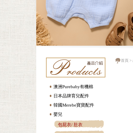
首頁
>
澳洲Purebaby有機棉
日本品牌育兒配件
韓國Merebe寶寶配件
嬰兒
包屁衣/ 肚衣