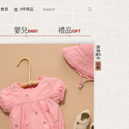
入會員
0
件商品
嬰兒
禮品
BABY
GIFT
購
物
車
0
件
結
帳