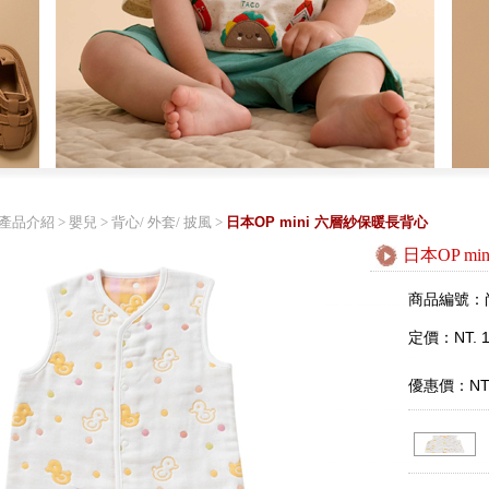
產品介紹
>
嬰兒
>
背心/ 外套/ 披風
>
日本OP mini 六層紗保暖長背心
日本OP m
商品編號：
定價：NT. 1
優惠價：NT