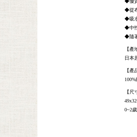
◆優
◆從
◆吸
◆中
◆隨
【產
日本
【產
100
【尺
49x3
0~2