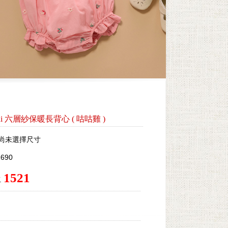
ini 六層紗保暖長背心
(
咕咕雞
)
尚未選擇尺寸
690
1521
.