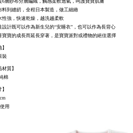
質6層紗布分層編織，觸感柔軟透氣，呵護寶寶肌膚
布料到縫紉，全程日本製造，做工細緻
水性強，快速乾燥，越洗越柔軟
性設計既可以作為新生兒的“安睡衣”，也可以作為長背心
著寶寶的成長而延長穿著，是寶寶派對或禮物的絕佳選擇
地】
原裝
品材質】
%純棉
寸】
2cm
歲使用