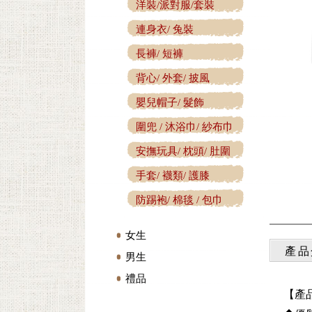
洋裝/派對服/套裝
連身衣/ 兔裝
長褲/ 短褲
背心/ 外套/ 披風
嬰兒帽子/ 髮飾
圍兜 / 沐浴巾/ 紗布巾
安撫玩具/ 枕頭/ 肚圍
手套/ 襪類/ 護膝
防踢袍/ 棉毯 / 包巾
女生
產品
男生
禮品
【產