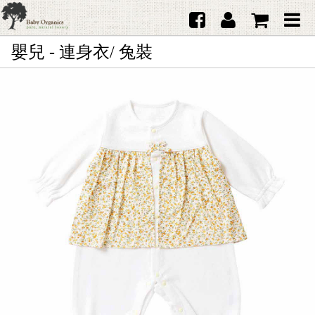
嬰兒 - 連身衣/ 兔裝
首頁
澳洲Purebaby有機棉
日本品牌育兒配件
韓國Merebe寶寶配件
嬰兒
女生
男生
禮品
服務據點