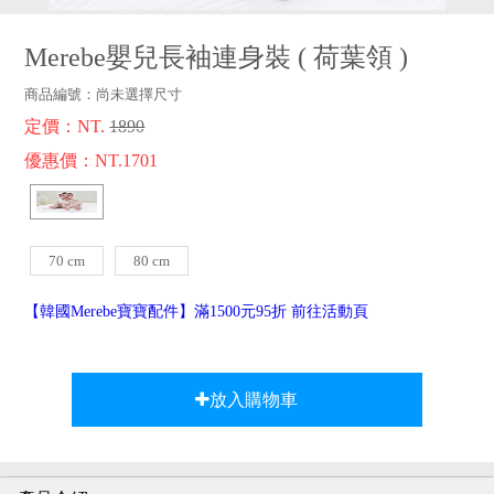
品牌故事
客服專區
Merebe嬰兒長袖連身裝
(
荷葉領
)
商品編號：
尚未選擇尺寸
定價：NT.
1890
優惠價：NT.1701
70 cm
80 cm
【韓國Merebe寶寶配件】滿1500元95折 前往活動頁
放入購物車