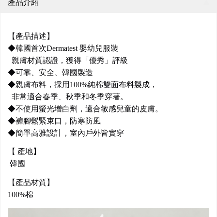
產品介紹
【產品描述】
◆韓國首次Dermatest 嬰幼兒服裝
親膚材質認證，獲得「優秀」評級
◆可靠、安全、韓國製造
◆親膚布料，採用100%純棉雙面布料製成，
非常適合春季、秋季和冬季穿著。
◆不使用螢光增白劑，適合敏感兒童的皮膚。
◆褲腳鬆緊束口，防寒防風
◆簡單高雅設計，室內戶外皆實穿
【 產地】
韓國
【產品材質】
100%棉