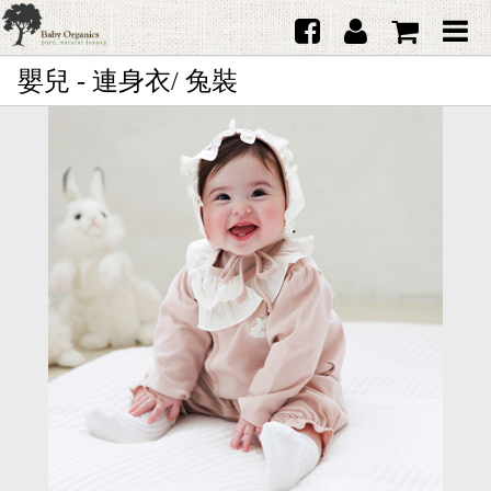
嬰兒 - 連身衣/ 兔裝
首頁
澳洲Purebaby有機棉
日本品牌育兒配件
韓國Merebe寶寶配件
嬰兒
女生
男生
禮品
服務據點