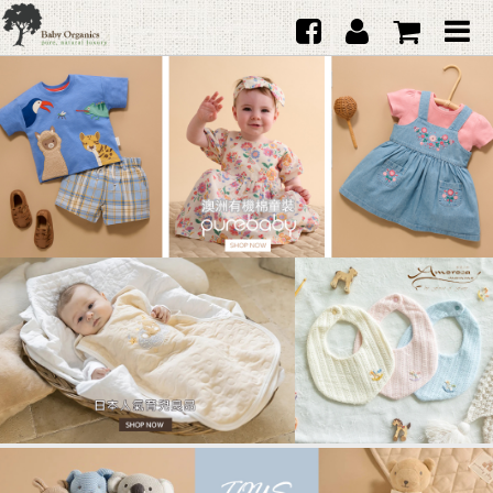
首頁
澳洲Purebaby有機棉
日本品牌育兒配件
韓國Merebe寶寶配件
嬰兒
女生
男生
禮品
服務據點