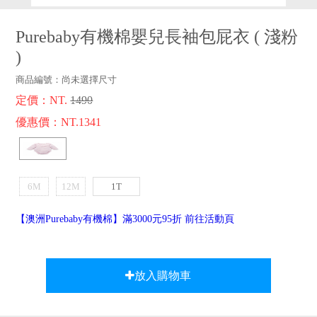
品牌故事
客服專區
Purebaby有機棉嬰兒長袖包屁衣
(
淺粉
)
商品編號：
尚未選擇尺寸
定價：NT.
1490
優惠價：NT.1341
6M
12M
1T
【澳洲Purebaby有機棉】滿3000元95折 前往活動頁
放入購物車