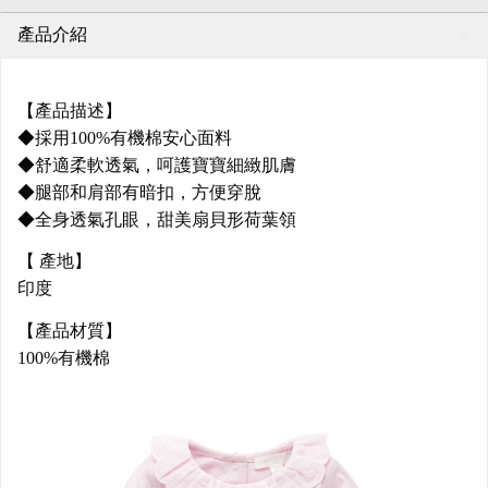
產品介紹
【產品描述】
◆採用100%有機棉安心面料
◆舒適柔軟透氣，呵護寶寶細緻肌膚
◆腿部和肩部有暗扣，方便穿脫
◆全身透氣孔眼，甜美扇貝形荷葉領
【 產地】
印度
【產品材質】
100%有機棉