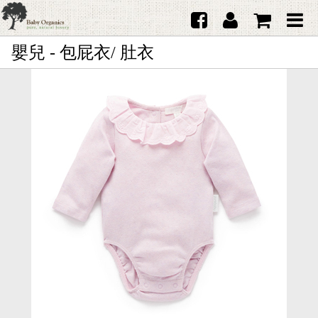
嬰兒 - 包屁衣/ 肚衣
首頁
澳洲Purebaby有機棉
日本品牌育兒配件
韓國Merebe寶寶配件
嬰兒
女生
男生
禮品
服務據點