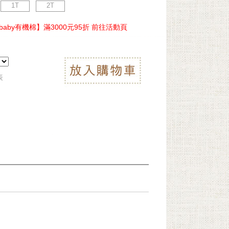
1T
2T
ebaby有機棉】滿3000元95折 前往活動頁
表