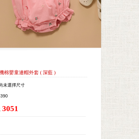
by有機棉嬰童連帽外套
(
深藍
)
尚未選擇尺寸
390
3051
.