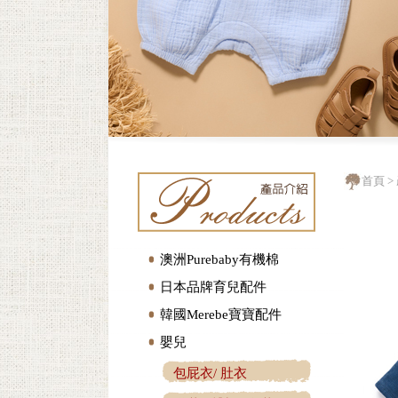
首頁
>
澳洲Purebaby有機棉
日本品牌育兒配件
韓國Merebe寶寶配件
嬰兒
包屁衣/ 肚衣