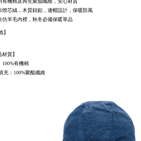
用有機棉及再生聚脂纖維，安心材質
布燈芯絨，木質鈕釦，連帽設計，保暖防風
軟仿羊毛內裡，秋冬必備保暖單品
地】
品材質】
100%有機棉
填充：100%聚酯纖維