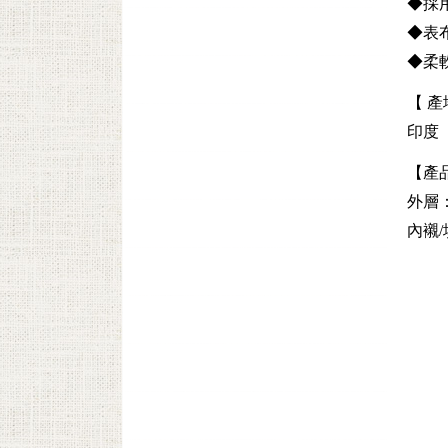
◆採
◆表
◆柔
【 產
印度
【產
外層：
內襯/