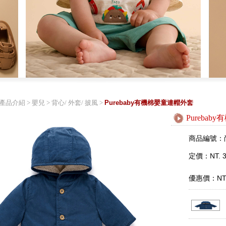
產品介紹
>
嬰兒
>
背心/ 外套/ 披風
>
Purebaby有機棉嬰童連帽外套
Pureba
商品編號：
定價：NT. 3
優惠價：NT