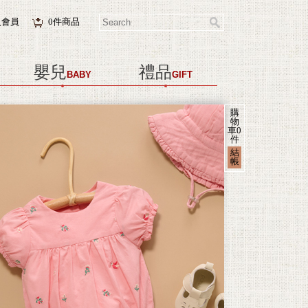
入會員
0
件商品
嬰兒
禮品
BABY
GIFT
購
物
車
0
件
結
帳