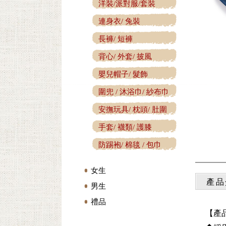
洋裝/派對服/套裝
連身衣/ 兔裝
長褲/ 短褲
背心/ 外套/ 披風
嬰兒帽子/ 髮飾
圍兜 / 沐浴巾/ 紗布巾
安撫玩具/ 枕頭/ 肚圍
手套/ 襪類/ 護膝
防踢袍/ 棉毯 / 包巾
女生
產品
男生
禮品
【產