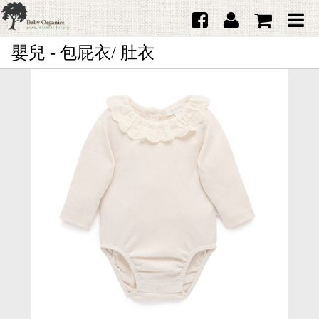
嬰兒 - 包屁衣/ 肚衣
首頁
澳洲Purebaby有機棉
日本品牌育兒配件
韓國Merebe寶寶配件
嬰兒
女生
男生
禮品
服務據點