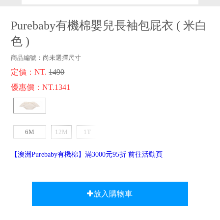
品牌故事
客服專區
Purebaby有機棉嬰兒長袖包屁衣
(
米白
色
)
商品編號：
尚未選擇尺寸
定價：NT.
1490
優惠價：NT.1341
6M
12M
1T
【澳洲Purebaby有機棉】滿3000元95折 前往活動頁
放入購物車