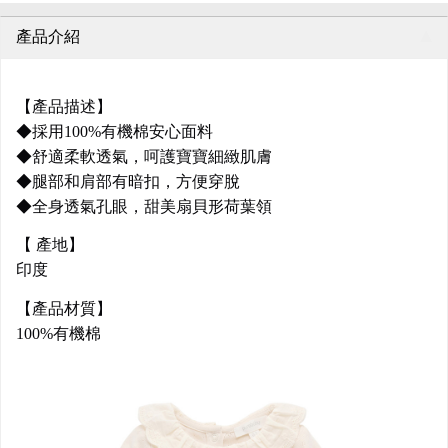
產品介紹
【產品描述】
◆採用100%有機棉安心面料
◆舒適柔軟透氣，呵護寶寶細緻肌膚
◆腿部和肩部有暗扣，方便穿脫
◆全身透氣孔眼，甜美扇貝形荷葉領
【 產地】
印度
【產品材質】
100%有機棉