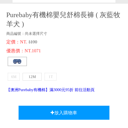
品牌故事
客服專區
Purebaby有機棉嬰兒舒棉長褲
(
灰藍牧
羊犬
)
商品編號：
尚未選擇尺寸
定價：NT.
1190
優惠價：NT.1071
6M
12M
1T
【澳洲Purebaby有機棉】滿3000元95折 前往活動頁
放入購物車