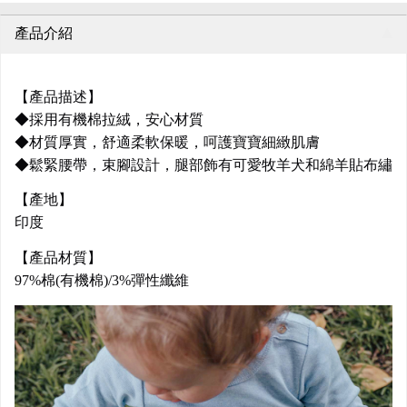
產品介紹
【產品描述】
◆採用有機棉拉絨，安心材質
◆材質厚實，舒適柔軟保暖，呵護寶寶細緻肌膚
◆鬆緊腰帶，束腳設計，腿部飾有可愛牧羊犬和綿羊貼布繡
【產地】
印度
【產品材質】
97%棉(有機棉)/3%彈性纖維