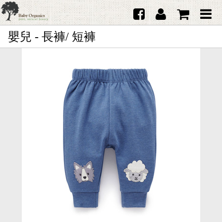
嬰兒 - 長褲/ 短褲
首頁
澳洲Purebaby有機棉
日本品牌育兒配件
韓國Merebe寶寶配件
嬰兒
女生
男生
禮品
服務據點