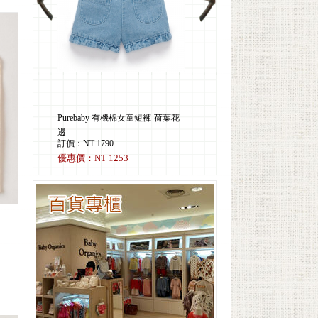
棉女童短褲-荷葉花
Purebaby有機棉女童格紋背心裙-
Deux Filles有機棉嬰兒棉絨毯-紅藍
珊瑚紅格紋
花卉
訂價：NT 2790
訂價：NT 1690
3
優惠價：NT 1953
優惠價：NT 1183
-