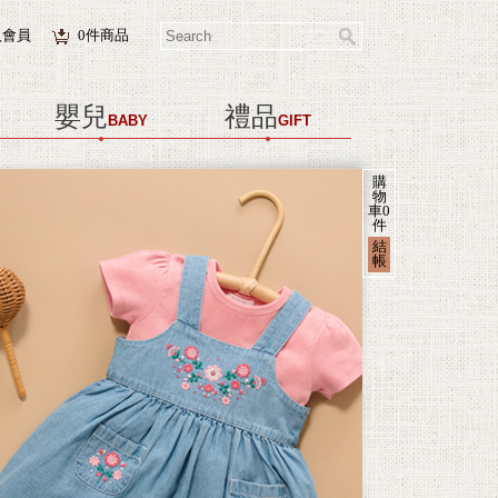
入會員
0
件商品
嬰兒
禮品
BABY
GIFT
購
物
車
0
件
結
帳