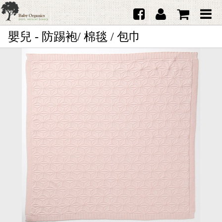
嬰兒 - 防踢袍/ 棉毯 / 包巾
首頁
澳洲Purebaby有機棉
日本品牌育兒配件
韓國Merebe寶寶配件
嬰兒
女生
男生
禮品
服務據點