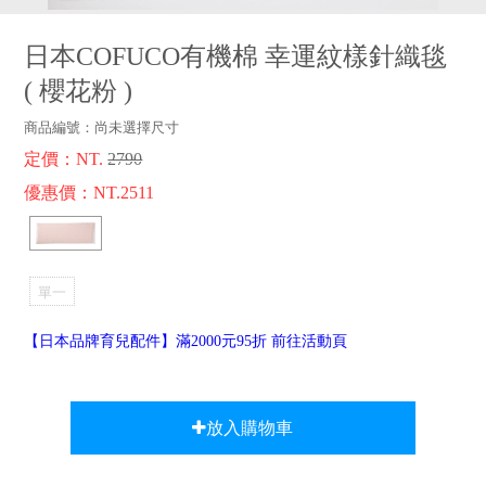
品牌故事
客服專區
日本COFUCO有機棉 幸運紋樣針織毯
(
櫻花粉
)
商品編號：
尚未選擇尺寸
定價：NT.
2790
優惠價：NT.2511
單一
選項
【日本品牌育兒配件】滿2000元95折 前往活動頁
放入購物車