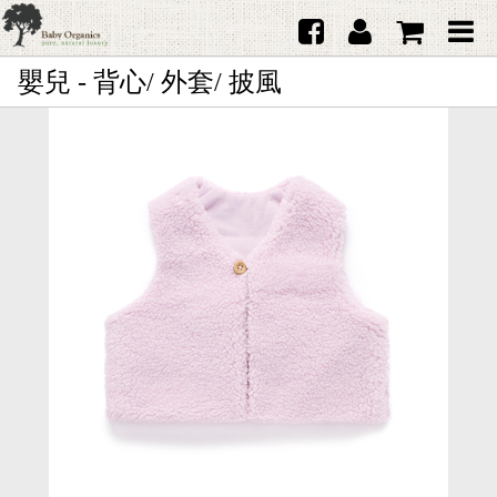
嬰兒 - 背心/ 外套/ 披風
首頁
澳洲Purebaby有機棉
日本品牌育兒配件
韓國Merebe寶寶配件
嬰兒
女生
男生
禮品
服務據點