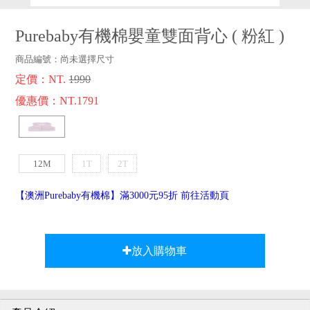
品牌故事
客服專區
Purebaby有機棉嬰童雙面背心
(
粉紅
)
商品編號：
尚未選擇尺寸
定價：NT.
1990
優惠價：NT.1791
12M
1T
2T
【澳洲Purebaby有機棉】滿3000元95折 前往活動頁
放入購物車