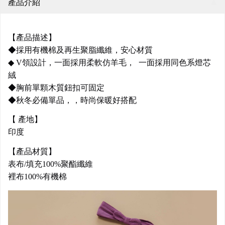
產品介紹
【產品描述】
◆採用有機棉及再生聚脂纖維，安心材質
◆ V領設計，一面採用柔軟仿羊毛， 一面採用同色系燈芯
絨
◆胸前單顆木質鈕扣可固定
◆秋冬必備單品，，時尚保暖好搭配
【 產地】
印度
【產品材質】
表布/填充100%聚酯纖維
裡布100%有機棉