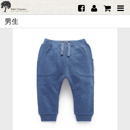
男生
首頁
澳洲Purebaby有機棉
日本品牌育兒配件
韓國Merebe寶寶配件
嬰兒
女生
男生
禮品
服務據點