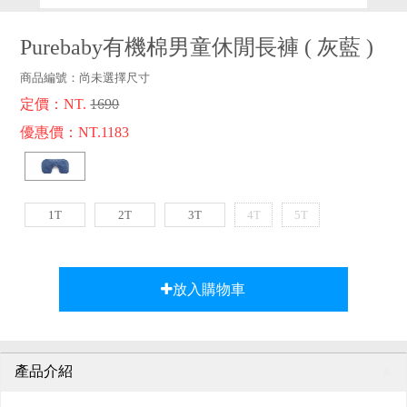
品牌故事
客服專區
Purebaby有機棉男童休閒長褲
(
灰藍
)
商品編號：
尚未選擇尺寸
定價：NT.
1690
優惠價：NT.1183
1T
2T
3T
4T
5T
放入購物車
產品介紹