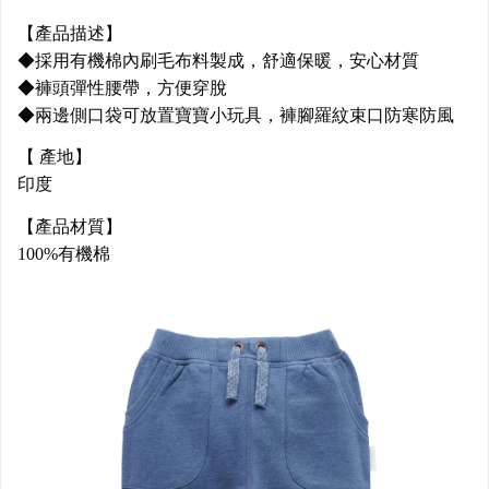
【產品描述】
◆採用有機棉內刷毛布料製成，舒適保暖，安心材質
◆褲頭彈性腰帶，方便穿脫
◆兩邊側口袋可放置寶寶小玩具，褲腳羅紋束口防寒防風
【 產地】
印度
【產品材質】
100%有機棉