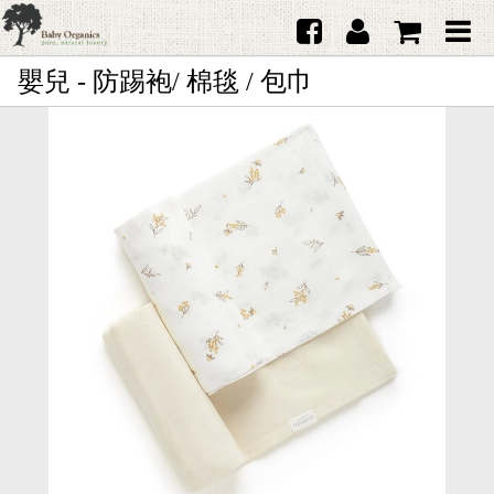
嬰兒 - 防踢袍/ 棉毯 / 包巾
首頁
澳洲Purebaby有機棉
日本品牌育兒配件
韓國Merebe寶寶配件
嬰兒
女生
男生
禮品
服務據點