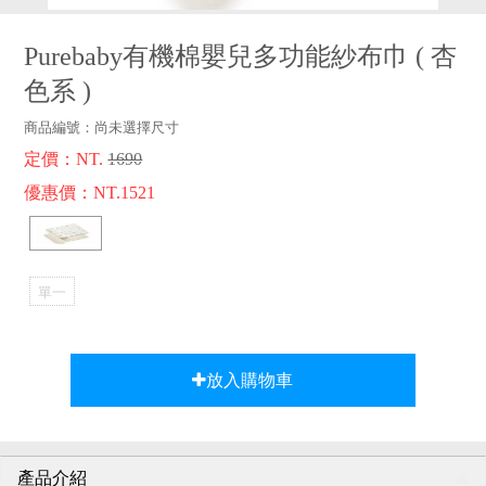
品牌故事
客服專區
Purebaby有機棉嬰兒多功能紗布巾
(
杏
色系
)
商品編號：
尚未選擇尺寸
定價：NT.
1690
優惠價：NT.1521
單一
選項
放入購物車
產品介紹