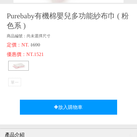
品牌故事
客服專區
Purebaby有機棉嬰兒多功能紗布巾
(
粉
色系
)
商品編號：
尚未選擇尺寸
定價：NT.
1690
優惠價：NT.1521
單一
選項
放入購物車
產品介紹