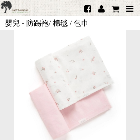
嬰兒 - 防踢袍/ 棉毯 / 包巾
首頁
澳洲Purebaby有機棉
日本品牌育兒配件
韓國Merebe寶寶配件
嬰兒
女生
男生
禮品
服務據點