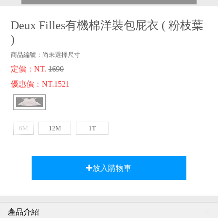
品牌故事
客服專區
Deux Filles有機棉洋裝包屁衣
(
粉枝葉
)
商品編號：
尚未選擇尺寸
定價：NT.
1690
優惠價：NT.1521
6M
12M
1T
放入購物車
產品介紹