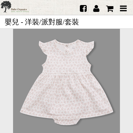
嬰兒 - 洋裝/派對服/套裝
首頁
澳洲Purebaby有機棉
日本品牌育兒配件
韓國Merebe寶寶配件
嬰兒
女生
男生
禮品
服務據點