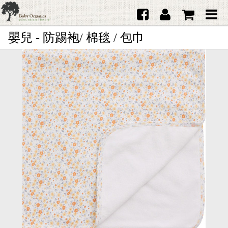
嬰兒 - 防踢袍/ 棉毯 / 包巾
首頁
澳洲Purebaby有機棉
日本品牌育兒配件
韓國Merebe寶寶配件
嬰兒
女生
男生
禮品
服務據點