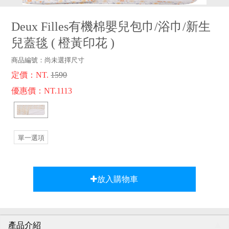
品牌故事
客服專區
Deux Filles有機棉嬰兒包巾/浴巾/新生
兒蓋毯
(
橙黃印花
)
商品編號：
尚未選擇尺寸
定價：NT.
1590
優惠價：NT.1113
單一選項
放入購物車
產品介紹