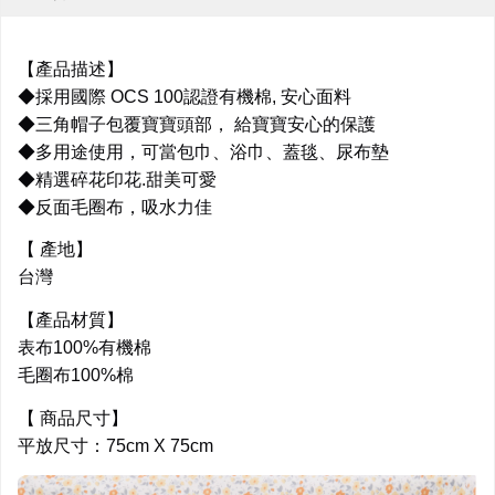
【產品描述】
◆採用國際 OCS 100認證有機棉, 安心面料
◆三角帽子包覆寶寶頭部， 給寶寶安心的保護
◆多用途使用，可當包巾、浴巾、蓋毯、尿布墊
◆精選碎花印花.甜美可愛
◆反面毛圈布，吸水力佳
【 產地】
台灣
【產品材質】
表布100%有機棉
毛圈布100%棉
【 商品尺寸】
平放尺寸：75cm X 75cm