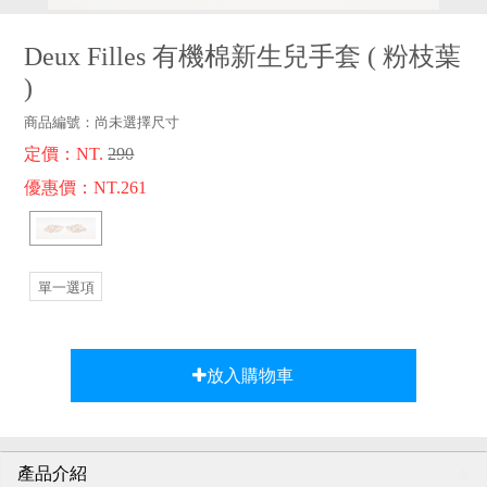
品牌故事
客服專區
Deux Filles 有機棉新生兒手套
(
粉枝葉
)
商品編號：
尚未選擇尺寸
定價：NT.
290
優惠價：NT.261
單一選項
放入購物車
產品介紹