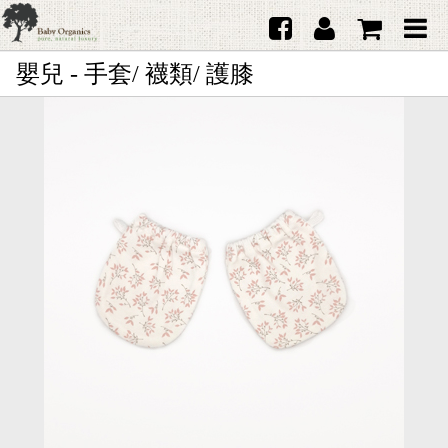
嬰兒 - 手套/ 襪類/ 護膝
首頁
澳洲Purebaby有機棉
日本品牌育兒配件
韓國Merebe寶寶配件
嬰兒
女生
男生
禮品
服務據點