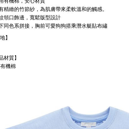
用有機棉，安心材質
有精緻的竹節紗，為肌膚帶來柔軟溫和的觸感。
紋領口飾邊，寬鬆版型設計
下同色系拼接，胸前可愛狗狗搭乘潛水艇貼布繡
產地】
品材質】
0%有機棉