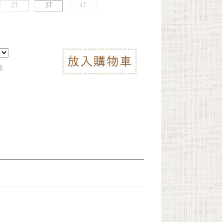
2T
3T
4T
表