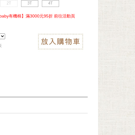
2T
3T
4T
ebaby有機棉】滿3000元95折 前往活動頁
表