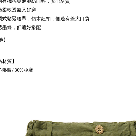
用有機棉亞麻混紡面料，安心材質
適柔軟透氣又好穿
調式鬆緊腰帶，仿木鈕扣，側邊有蓋大口袋
感墨綠，舒適好搭配
地】
品材質】
有機棉 / 30%亞麻