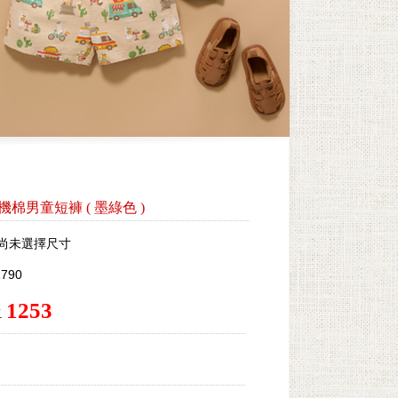
by有機棉男童短褲
(
墨綠色
)
尚未選擇尺寸
790
1253
.