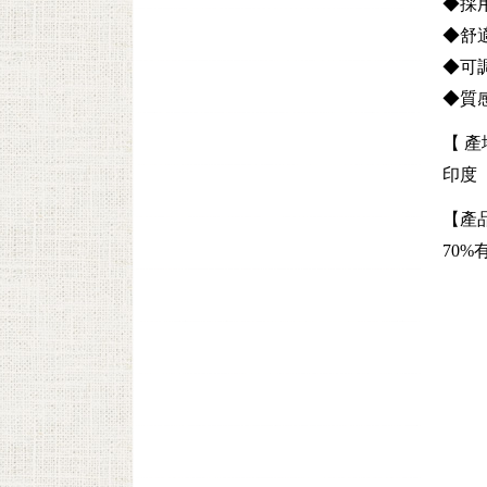
◆採
◆舒
◆可
◆質
【 產
印度
【產
70%