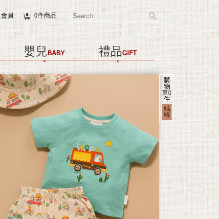
入會員
0
件商品
嬰兒
禮品
BABY
GIFT
購
物
車
0
件
結
帳