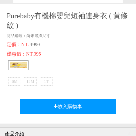
品牌故事
客服專區
Purebaby有機棉嬰兒短袖連身衣
(
黃條
紋
)
商品編號：
尚未選擇尺寸
定價：NT.
1990
優惠價：NT.995
6M
12M
1T
放入購物車
產品介紹