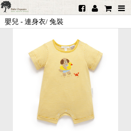
嬰兒 - 連身衣/ 兔裝
首頁
澳洲Purebaby有機棉
日本品牌育兒配件
韓國Merebe寶寶配件
嬰兒
女生
男生
禮品
服務據點