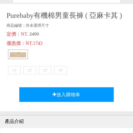
品牌故事
客服專區
Purebaby有機棉男童長褲
(
亞麻卡其
)
商品編號：
尚未選擇尺寸
定價：NT.
2490
優惠價：NT.1743
1T
2T
3T
4T
放入購物車
產品介紹