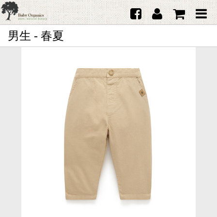
男生 - 春夏
首頁
澳洲Purebaby有機棉
日本品牌育兒配件
韓國Merebe寶寶配件
嬰兒
女生
男生
禮品
服務據點