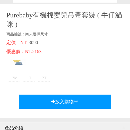
品牌故事
客服專區
Purebaby有機棉嬰兒吊帶套裝
(
牛仔貓
咪
)
商品編號：
尚未選擇尺寸
定價：NT.
3090
優惠價：NT.2163
12M
1T
2T
放入購物車
產品介紹