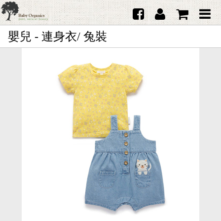
嬰兒 - 連身衣/ 兔裝
首頁
澳洲Purebaby有機棉
日本品牌育兒配件
韓國Merebe寶寶配件
嬰兒
女生
男生
禮品
服務據點