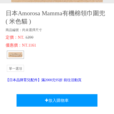
品牌故事
客服專區
日本Amorosa Mamma有機棉領巾圍兜
(
米色貓
)
商品編號：
尚未選擇尺寸
定價：NT.
1290
優惠價：NT.1161
單一選項
【日本品牌育兒配件】滿2000元95折 前往活動頁
放入購物車