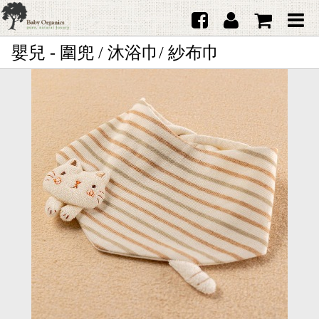
嬰兒 - 圍兜 / 沐浴巾/ 紗布巾
首頁
澳洲Purebaby有機棉
日本品牌育兒配件
韓國Merebe寶寶配件
嬰兒
女生
男生
禮品
服務據點