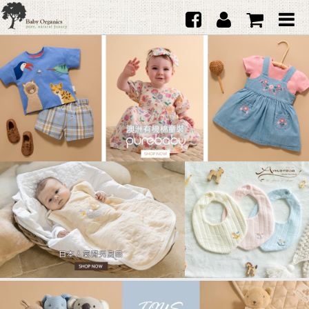
首頁
澳洲Purebaby有機棉
日本品牌育兒配件
韓國Merebe寶寶配件
嬰兒
女生
男生
禮品
服務據點