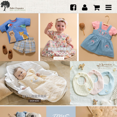
首頁
澳洲Purebaby有機棉
日本品牌育兒配件
韓國Merebe寶寶配件
嬰兒
女生
男生
禮品
服務據點